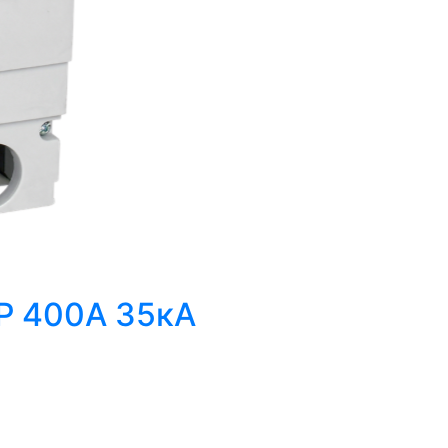
Р 400А 35кА