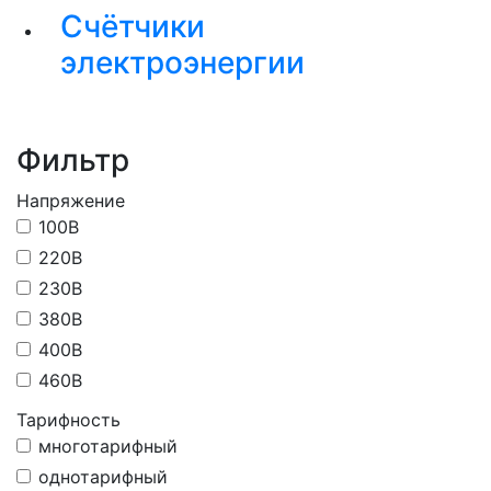
Счётчики
электроэнергии
Фильтр
Напряжение
100В
220В
230В
380В
400В
460В
Тарифность
многотарифный
однотарифный