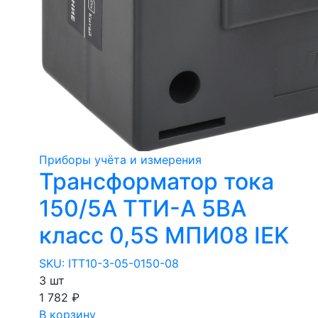
Приборы учёта и измерения
Трансформатор тока
150/5А ТТИ-А 5ВА
класс 0,5S МПИ08 IEK
SKU: ITT10-3-05-0150-08
3 шт
1 782 ₽
В корзину